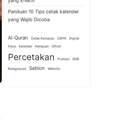
yang Efektif
Panduan 10 Tips cetak kalender
yang Wajib Dicoba
Al-Quran
Cetak Kemasan
CMYK
Digital
Flexo
Kalender
Kemasan
Offset
Percetakan
Promosi
RGB
Sablon
Rotogravure
Website
r