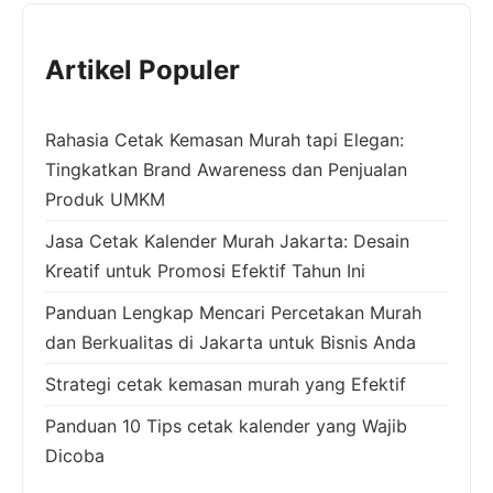
Artikel Populer
Rahasia Cetak Kemasan Murah tapi Elegan:
Tingkatkan Brand Awareness dan Penjualan
Produk UMKM
Jasa Cetak Kalender Murah Jakarta: Desain
Kreatif untuk Promosi Efektif Tahun Ini
Panduan Lengkap Mencari Percetakan Murah
dan Berkualitas di Jakarta untuk Bisnis Anda
Strategi cetak kemasan murah yang Efektif
Panduan 10 Tips cetak kalender yang Wajib
Dicoba