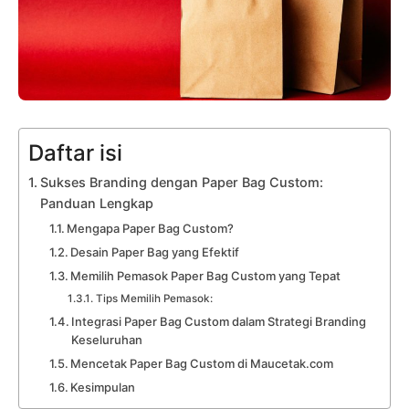
Daftar isi
Sukses Branding dengan Paper Bag Custom:
Panduan Lengkap
Mengapa Paper Bag Custom?
Desain Paper Bag yang Efektif
Memilih Pemasok Paper Bag Custom yang Tepat
Tips Memilih Pemasok:
Integrasi Paper Bag Custom dalam Strategi Branding
Keseluruhan
Mencetak Paper Bag Custom di Maucetak.com
Kesimpulan