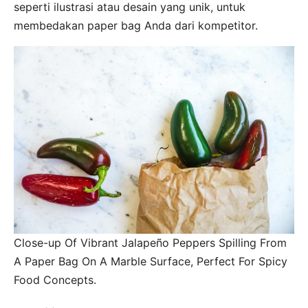
seperti ilustrasi atau desain yang unik, untuk
membedakan paper bag Anda dari kompetitor.
Close-up Of Vibrant Jalapeño Peppers Spilling From
A Paper Bag On A Marble Surface, Perfect For Spicy
Food Concepts.