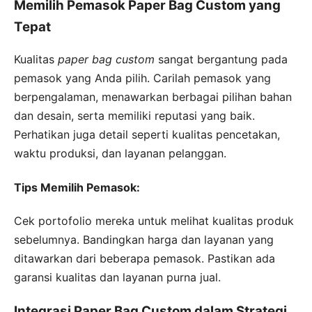
Memilih Pemasok Paper Bag Custom yang
Tepat
Kualitas
paper bag custom
sangat bergantung pada
pemasok yang Anda pilih. Carilah pemasok yang
berpengalaman, menawarkan berbagai pilihan bahan
dan desain, serta memiliki reputasi yang baik.
Perhatikan juga detail seperti kualitas pencetakan,
waktu produksi, dan layanan pelanggan.
Tips Memilih Pemasok:
Cek portofolio mereka untuk melihat kualitas produk
sebelumnya. Bandingkan harga dan layanan yang
ditawarkan dari beberapa pemasok. Pastikan ada
garansi kualitas dan layanan purna jual.
Integrasi Paper Bag Custom dalam Strategi