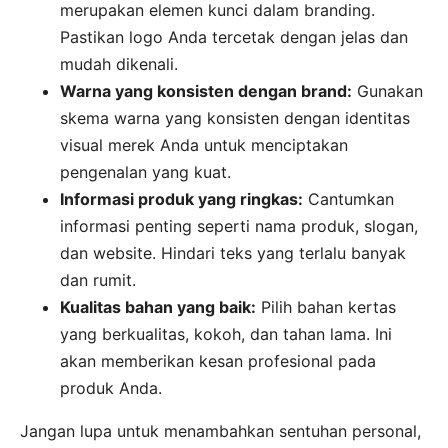
merupakan elemen kunci dalam branding.
Pastikan logo Anda tercetak dengan jelas dan
mudah dikenali.
Warna yang konsisten dengan brand:
Gunakan
skema warna yang konsisten dengan identitas
visual merek Anda untuk menciptakan
pengenalan yang kuat.
Informasi produk yang ringkas:
Cantumkan
informasi penting seperti nama produk, slogan,
dan website. Hindari teks yang terlalu banyak
dan rumit.
Kualitas bahan yang baik:
Pilih bahan kertas
yang berkualitas, kokoh, dan tahan lama. Ini
akan memberikan kesan profesional pada
produk Anda.
Jangan lupa untuk menambahkan sentuhan personal,