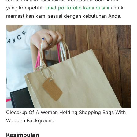
yang kompetitif.
Lihat portofolio kami di sini
untuk
memastikan kami sesuai dengan kebutuhan Anda.
Close-up Of A Woman Holding Shopping Bags With
Wooden Background.
Kesimpulan