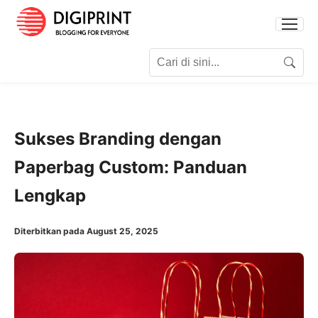
Search for:
Search
Sukses Branding dengan
Paperbag Custom: Panduan
Lengkap
Diterbitkan pada August 25, 2025