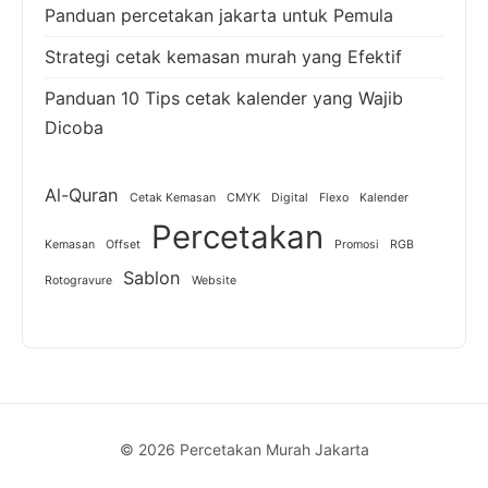
Panduan percetakan jakarta untuk Pemula
Strategi cetak kemasan murah yang Efektif
Panduan 10 Tips cetak kalender yang Wajib
Dicoba
Al-Quran
Cetak Kemasan
CMYK
Digital
Flexo
Kalender
Percetakan
Kemasan
Offset
Promosi
RGB
Sablon
Rotogravure
Website
© 2026 Percetakan Murah Jakarta