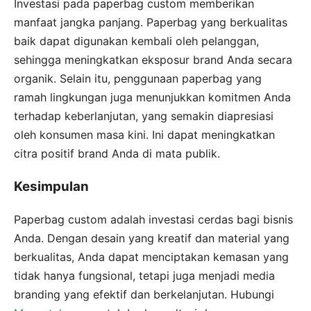
Investasi pada paperbag custom memberikan
manfaat jangka panjang. Paperbag yang berkualitas
baik dapat digunakan kembali oleh pelanggan,
sehingga meningkatkan eksposur brand Anda secara
organik. Selain itu, penggunaan paperbag yang
ramah lingkungan juga menunjukkan komitmen Anda
terhadap keberlanjutan, yang semakin diapresiasi
oleh konsumen masa kini. Ini dapat meningkatkan
citra positif brand Anda di mata publik.
Kesimpulan
Paperbag custom adalah investasi cerdas bagi bisnis
Anda. Dengan desain yang kreatif dan material yang
berkualitas, Anda dapat menciptakan kemasan yang
tidak hanya fungsional, tetapi juga menjadi media
branding yang efektif dan berkelanjutan. Hubungi