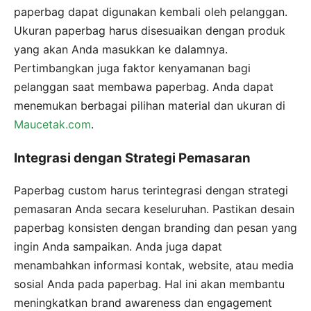
paperbag dapat digunakan kembali oleh pelanggan.
Ukuran paperbag harus disesuaikan dengan produk
yang akan Anda masukkan ke dalamnya.
Pertimbangkan juga faktor kenyamanan bagi
pelanggan saat membawa paperbag. Anda dapat
menemukan berbagai pilihan material dan ukuran di
Maucetak.com
.
Integrasi dengan Strategi Pemasaran
Paperbag custom harus terintegrasi dengan strategi
pemasaran Anda secara keseluruhan. Pastikan desain
paperbag konsisten dengan branding dan pesan yang
ingin Anda sampaikan. Anda juga dapat
menambahkan informasi kontak, website, atau media
sosial Anda pada paperbag. Hal ini akan membantu
meningkatkan brand awareness dan engagement