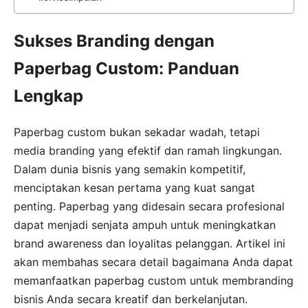
Sukses Branding dengan
Paperbag Custom: Panduan
Lengkap
Paperbag custom bukan sekadar wadah, tetapi
media branding yang efektif dan ramah lingkungan.
Dalam dunia bisnis yang semakin kompetitif,
menciptakan kesan pertama yang kuat sangat
penting. Paperbag yang didesain secara profesional
dapat menjadi senjata ampuh untuk meningkatkan
brand awareness dan loyalitas pelanggan. Artikel ini
akan membahas secara detail bagaimana Anda dapat
memanfaatkan paperbag custom untuk membranding
bisnis Anda secara kreatif dan berkelanjutan.