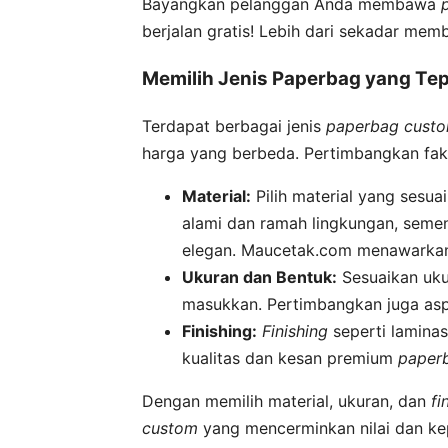
Bayangkan pelanggan Anda membawa
berjalan gratis! Lebih dari sekadar m
Memilih Jenis Paperbag yang Te
Terdapat berbagai jenis
paperbag cust
harga yang berbeda. Pertimbangkan fakt
Material:
Pilih material yang sesua
alami dan ramah lingkungan, seme
elegan. Maucetak.com menawarkan b
Ukuran dan Bentuk:
Sesuaikan uk
masukkan. Pertimbangkan juga asp
Finishing:
Finishing
seperti laminas
kualitas dan kesan premium
paper
Dengan memilih material, ukuran, dan
fi
custom
yang mencerminkan nilai dan ke