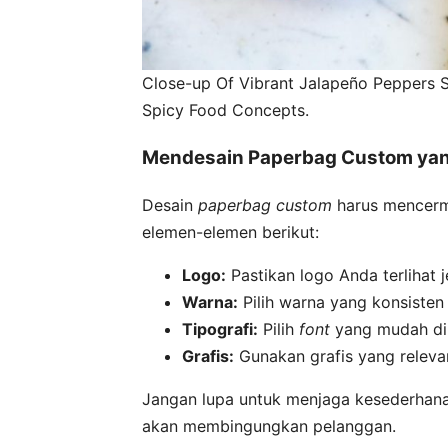
Close-up Of Vibrant Jalapeño Peppers S
Spicy Food Concepts.
Mendesain Paperbag Custom yan
Desain
paperbag custom
harus mencermi
elemen-elemen berikut:
Logo:
Pastikan logo Anda terlihat j
Warna:
Pilih warna yang konsiste
Tipografi:
Pilih
font
yang mudah di
Grafis:
Gunakan grafis yang relevan
Jangan lupa untuk menjaga kesederhana
akan membingungkan pelanggan.