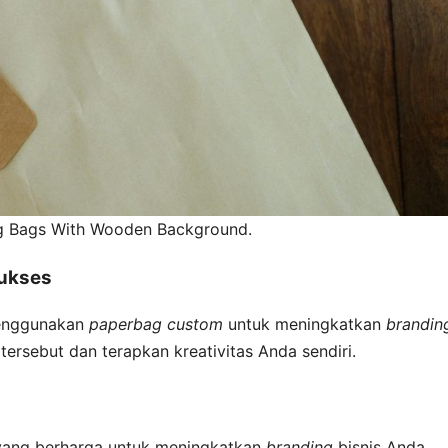
g Bags With Wooden Background.
ukses
menggunakan
paperbag custom
untuk meningkatkan
brandin
tersebut dan terapkan kreativitas Anda sendiri.
yang berharga untuk meningkatkan
branding
bisnis Anda.