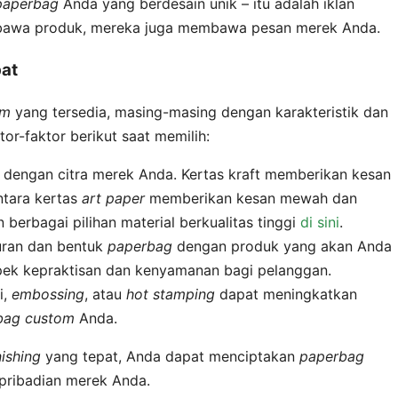
paperbag
Anda yang berdesain unik – itu adalah iklan
embawa produk, mereka juga membawa pesan merek Anda.
pat
om
yang tersedia, masing-masing dengan karakteristik dan
or-faktor berikut saat memilih:
i dengan citra merek Anda. Kertas kraft memberikan kesan
ntara kertas
art paper
memberikan kesan mewah dan
erbagai pilihan material berkualitas tinggi
di sini
.
uran dan bentuk
paperbag
dengan produk yang akan Anda
ek kepraktisan dan kenyamanan bagi pelanggan.
i,
embossing
, atau
hot stamping
dapat meningkatkan
bag custom
Anda.
nishing
yang tepat, Anda dapat menciptakan
paperbag
pribadian merek Anda.