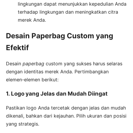
lingkungan dapat menunjukkan kepedulian Anda
terhadap lingkungan dan meningkatkan citra
merek Anda.
Desain Paperbag Custom yang
Efektif
Desain
paperbag
custom yang sukses harus selaras
dengan identitas merek Anda. Pertimbangkan
elemen-elemen berikut:
1. Logo yang Jelas dan Mudah Diingat
Pastikan logo Anda tercetak dengan jelas dan mudah
dikenali, bahkan dari kejauhan. Pilih ukuran dan posisi
yang strategis.