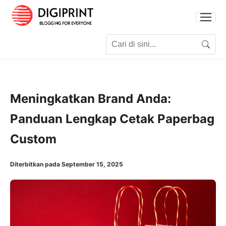
Search for:
Search
Meningkatkan Brand Anda:
Panduan Lengkap Cetak Paperbag
Custom
Diterbitkan pada September 15, 2025