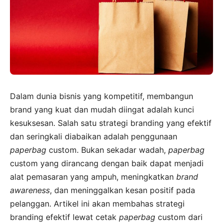
Dalam dunia bisnis yang kompetitif, membangun
brand yang kuat dan mudah diingat adalah kunci
kesuksesan. Salah satu strategi branding yang efektif
dan seringkali diabaikan adalah penggunaan
paperbag
custom. Bukan sekadar wadah,
paperbag
custom yang dirancang dengan baik dapat menjadi
alat pemasaran yang ampuh, meningkatkan
brand
awareness
, dan meninggalkan kesan positif pada
pelanggan. Artikel ini akan membahas strategi
branding efektif lewat cetak
paperbag
custom dari