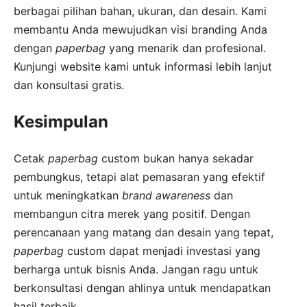
berbagai pilihan bahan, ukuran, dan desain. Kami
membantu Anda mewujudkan visi branding Anda
dengan
paperbag
yang menarik dan profesional.
Kunjungi website kami untuk informasi lebih lanjut
dan konsultasi gratis.
Kesimpulan
Cetak
paperbag
custom bukan hanya sekadar
pembungkus, tetapi alat pemasaran yang efektif
untuk meningkatkan
brand awareness
dan
membangun citra merek yang positif. Dengan
perencanaan yang matang dan desain yang tepat,
paperbag
custom dapat menjadi investasi yang
berharga untuk bisnis Anda. Jangan ragu untuk
berkonsultasi dengan ahlinya untuk mendapatkan
hasil terbaik.