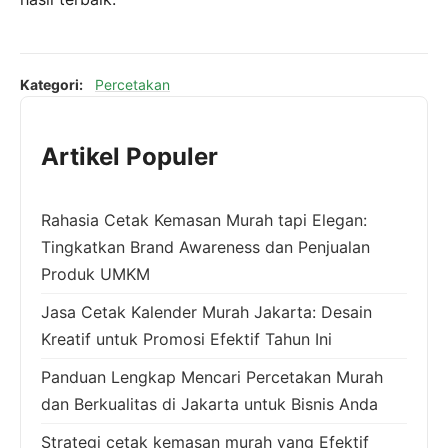
Kategori:
Percetakan
Artikel Populer
Rahasia Cetak Kemasan Murah tapi Elegan:
Tingkatkan Brand Awareness dan Penjualan
Produk UMKM
Jasa Cetak Kalender Murah Jakarta: Desain
Kreatif untuk Promosi Efektif Tahun Ini
Panduan Lengkap Mencari Percetakan Murah
dan Berkualitas di Jakarta untuk Bisnis Anda
Strategi cetak kemasan murah yang Efektif