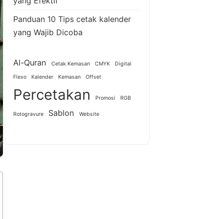
yang Efektif
Panduan 10 Tips cetak kalender
yang Wajib Dicoba
Al-Quran
Cetak Kemasan
CMYK
Digital
Flexo
Kalender
Kemasan
Offset
Percetakan
Promosi
RGB
Sablon
Rotogravure
Website