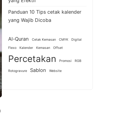
yang Efektif
Panduan 10 Tips cetak kalender
yang Wajib Dicoba
Al-Quran
Cetak Kemasan
CMYK
Digital
Flexo
Kalender
Kemasan
Offset
Percetakan
Promosi
RGB
Sablon
Rotogravure
Website
u