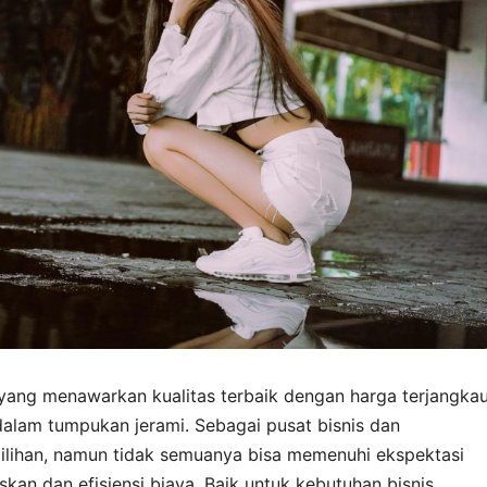
yang menawarkan kualitas terbaik dengan harga terjangka
 dalam tumpukan jerami. Sebagai pusat bisnis dan
 pilihan, namun tidak semuanya bisa memenuhi ekspektasi
an dan efisiensi biaya. Baik untuk kebutuhan bisnis