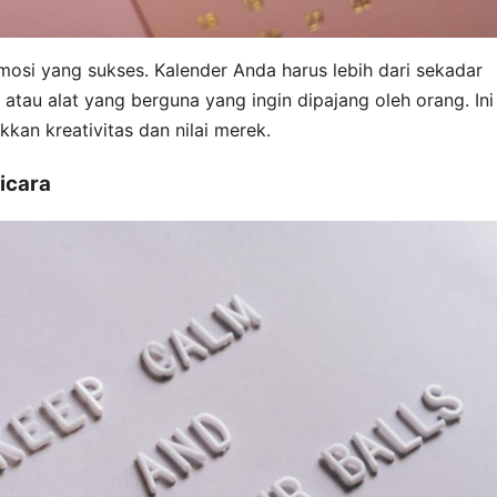
mosi yang sukses. Kalender Anda harus lebih dari sekadar
i atau alat yang berguna yang ingin dipajang oleh orang. Ini
an kreativitas dan nilai merek.
icara