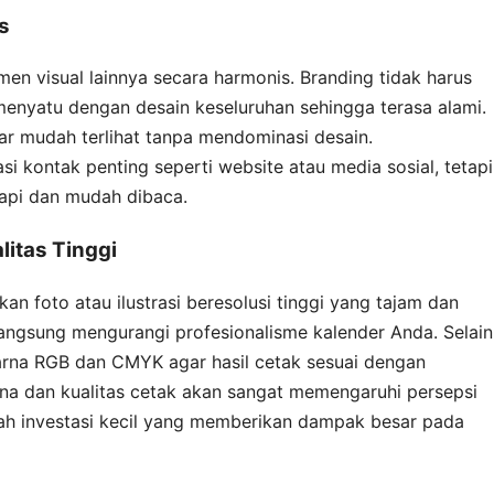
s
men visual lainnya secara harmonis. Branding tidak harus
 menyatu dengan desain keseluruhan sehingga terasa alami.
gar mudah terlihat tanpa mendominasi desain.
i kontak penting seperti website atau media sosial, tetapi
 rapi dan mudah dibaca.
itas Tinggi
an foto atau ilustrasi beresolusi tinggi yang tajam dan
angsung mengurangi profesionalisme kalender Anda. Selain
rna RGB dan CMYK agar hasil cetak sesuai dengan
rna dan kualitas cetak akan sangat memengaruhi persepsi
lah investasi kecil yang memberikan dampak besar pada