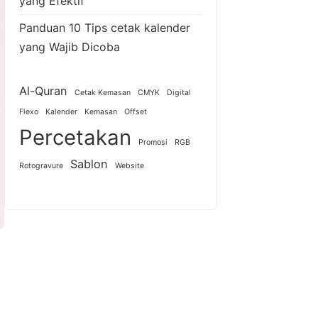
yang Efektif
Panduan 10 Tips cetak kalender
yang Wajib Dicoba
Al-Quran
Cetak Kemasan
CMYK
Digital
Flexo
Kalender
Kemasan
Offset
Percetakan
Promosi
RGB
Sablon
Rotogravure
Website