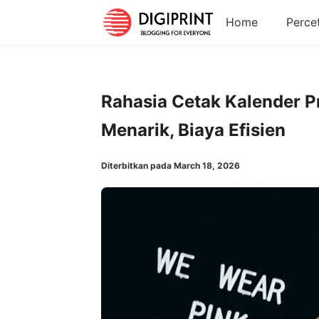
Home
Perce
Rahasia Cetak Kalender Pr
Menarik, Biaya Efisien
Diterbitkan pada March 18, 2026