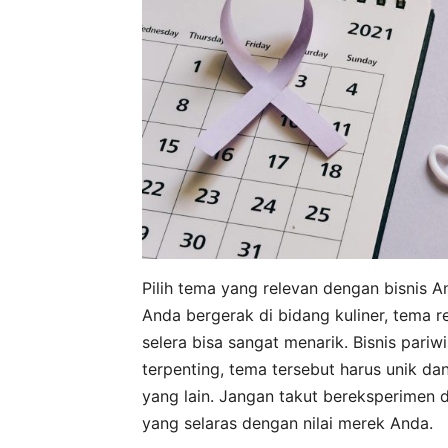
Pilih tema yang relevan dengan bisnis And
Anda bergerak di bidang kuliner, tema
selera bisa sangat menarik. Bisnis pari
terpenting, tema tersebut harus unik da
yang lain. Jangan takut bereksperimen de
yang selaras dengan nilai merek Anda.