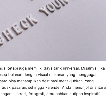
a, tetapi juga memiliki daya tarik universal. Misalnya, jika
 resep bulanan dengan visual makanan yang menggugah
wisata bisa menampilkan destinasi menakjubkan. Yang
n tidak pasaran, sehingga kalender Anda menonjol di antara
ngan ilustrasi, fotografi, atau bahkan kutipan inspiratif