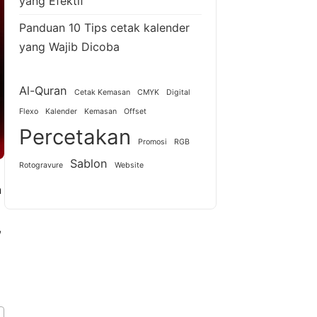
yang Efektif
Panduan 10 Tips cetak kalender
yang Wajib Dicoba
Al-Quran
Cetak Kemasan
CMYK
Digital
Flexo
Kalender
Kemasan
Offset
Percetakan
Promosi
RGB
Sablon
Rotogravure
Website
n
,