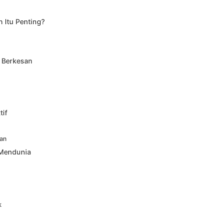
Itu Penting?
 Berkesan
if
kan
 Mendunia
k