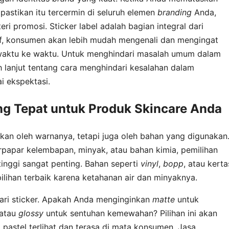
pastikan itu tercermin di seluruh elemen
branding
Anda,
ri promosi. Sticker label adalah bagian integral dari
sif, konsumen akan lebih mudah mengenali dan mengingat
waktu ke waktu. Untuk menghindari masalah umum dalam
h lanjut tentang cara menghindari kesalahan dalam
i ekspektasi.
ng Tepat untuk Produk Skincare Anda
tukan oleh warnanya, tetapi juga oleh bahan yang digunakan
papar kelembapan, minyak, atau bahan kimia, pemilihan
tinggi sangat penting. Bahan seperti
vinyl
,
bopp
, atau kerta
ilihan terbaik karena ketahanan air dan minyaknya.
dari sticker. Apakah Anda menginginkan
matte
untuk
 atau
glossy
untuk sentuhan kemewahan? Pilihan ini akan
astel terlihat dan terasa di mata konsumen. Jasa