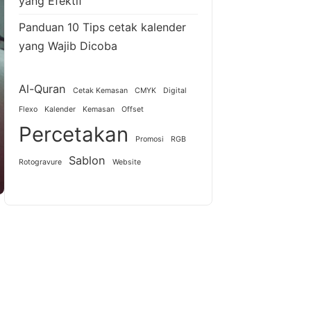
yang Efektif
Panduan 10 Tips cetak kalender
yang Wajib Dicoba
Al-Quran
Cetak Kemasan
CMYK
Digital
Flexo
Kalender
Kemasan
Offset
Percetakan
Promosi
RGB
Sablon
Rotogravure
Website