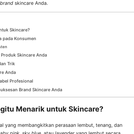
brand
skincare Anda.
ntuk Skincare?
ya pada Konsumen
sten
k Produk Skincare Anda
dan Trik
are Anda
abel Profesional
esuksesan Brand Skincare Anda
gitu Menarik untuk Skincare?
rsal yang membangkitkan perasaan lembut, tenang, dan
aby pink
,
sky blue
, atau
lavender
yang lembut secara