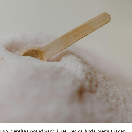
gun identitas
brand
yang kuat. Ketika Anda memutuskan