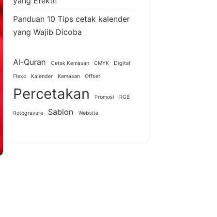
yang Efektif
Panduan 10 Tips cetak kalender
yang Wajib Dicoba
Al-Quran
Cetak Kemasan
CMYK
Digital
Flexo
Kalender
Kemasan
Offset
Percetakan
Promosi
RGB
Sablon
Rotogravure
Website