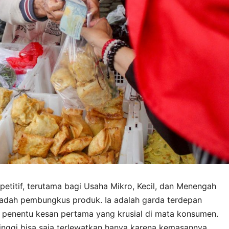
etitif, terutama bagi Usaha Mikro, Kecil, dan Menengah
adah pembungkus produk. Ia adalah garda terdepan
n penentu kesan pertama yang krusial di mata konsumen.
inggi bisa saja terlewatkan hanya karena kemasannya