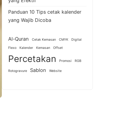
yang Efektif
Panduan 10 Tips cetak kalender
yang Wajib Dicoba
Al-Quran
Cetak Kemasan
CMYK
Digital
Flexo
Kalender
Kemasan
Offset
Percetakan
Promosi
RGB
Sablon
Rotogravure
Website