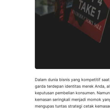
Dalam dunia bisnis yang kompetitif saa
garda terdepan identitas merek Anda, a
keputusan pembelian konsumen. Namun, 
kemasan seringkali menjadi momok yang 
mengupas tuntas strategi cetak kemasa