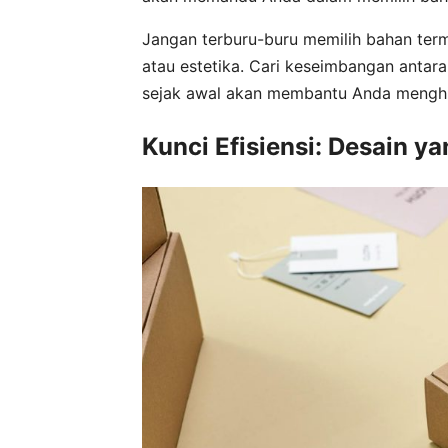
Jangan terburu-buru memilih bahan term
atau estetika. Cari keseimbangan antara 
sejak awal akan membantu Anda menghind
Kunci Efisiensi: Desain y