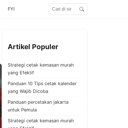
Search for:
FYI
Search
Artikel Populer
Strategi cetak kemasan murah
yang Efektif
Panduan 10 Tips cetak kalender
yang Wajib Dicoba
Panduan percetakan jakarta
untuk Pemula
Strategi cetak kemasan murah