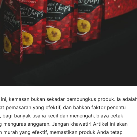
t ini, kemasan bukan sekadar pembungkus produk. Ia adala
lat pemasaran yang efektif, dan bahkan faktor penentu
bagi banyak usaha kecil dan menengah, biaya cetak
menguras anggaran. Jangan khawatir! Artikel ini akan
n murah yang efektif, memastikan produk Anda tetap