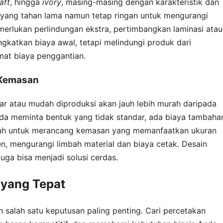
aft
, hingga
ivory
, masing-masing dengan karakteristik dan
 yang tahan lama namun tetap ringan untuk mengurangi
erlukan perlindungan ekstra, pertimbangkan laminasi atau
ingkatkan biaya awal, tetapi melindungi produk dari
at biaya penggantian.
 Kemasan
r atau mudah diproduksi akan jauh lebih murah daripada
nda meminta bentuk yang tidak standar, ada biaya tambaha
lah untuk merancang kemasan yang memanfaatkan ukuran
en, mengurangi limbah material dan biaya cetak. Desain
juga bisa menjadi solusi cerdas.
 yang Tepat
 salah satu keputusan paling penting. Cari percetakan