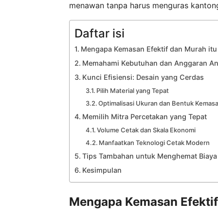
menawan tanpa harus menguras kanton
Daftar isi
Mengapa Kemasan Efektif dan Murah itu
Memahami Kebutuhan dan Anggaran A
Kunci Efisiensi: Desain yang Cerdas
Pilih Material yang Tepat
Optimalisasi Ukuran dan Bentuk Kemas
Memilih Mitra Percetakan yang Tepat
Volume Cetak dan Skala Ekonomi
Manfaatkan Teknologi Cetak Modern
Tips Tambahan untuk Menghemat Biaya
Kesimpulan
Mengapa Kemasan Efektif 