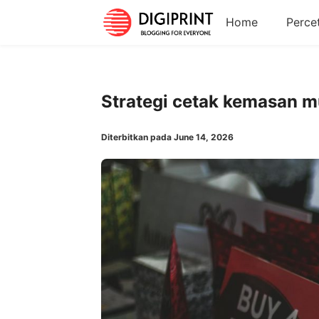
Home
Perce
Strategi cetak kemasan m
Diterbitkan pada June 14, 2026