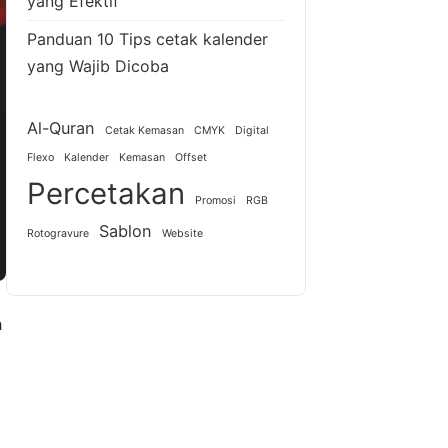
yang Efektif
Panduan 10 Tips cetak kalender
yang Wajib Dicoba
Al-Quran
Cetak Kemasan
CMYK
Digital
Flexo
Kalender
Kemasan
Offset
Percetakan
Promosi
RGB
Sablon
Rotogravure
Website
h