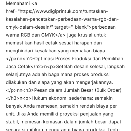
Memahami <a
href="https://www.digiprintuk.com/tuntaskan-
kesalahan-pencetakan-perbedaan-warna-rgb-dan-
cmyk-dalam-desain/" target="_blank">perbedaan
warna RGB dan CMYK</a> juga krusial untuk
memastikan hasil cetak sesuai harapan dan
menghindari kesalahan yang memakan biaya.
</p>nn<h2>Optimasi Proses Produksi dan Pemilihan
Jasa Cetak</h2>n<p>Setelah desain selesai, langkah
selanjutnya adalah bagaimana proses produksi
dilakukan dan siapa yang akan mengerjakannya.
</p>nn<h3>Pesan dalam Jumlah Besar (Bulk Order)
</h3>n<p>Hukum ekonomi sederhana: semakin
banyak Anda memesan, semakin rendah biaya per
unit. Jika Anda memiliki proyeksi penjualan yang
stabil, memesan kemasan dalam jumlah besar dapat
secara signifikan mengurangi biaya produksi. Tentu