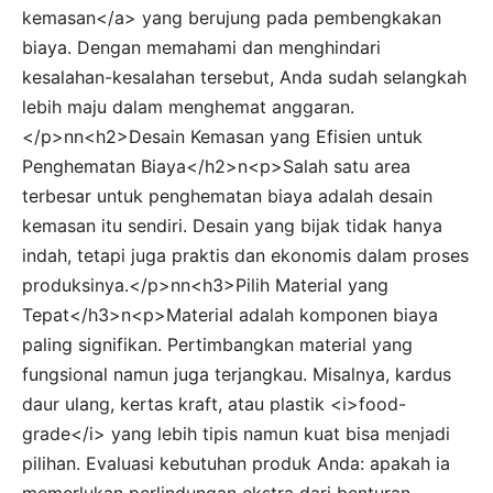
kemasan</a> yang berujung pada pembengkakan
biaya. Dengan memahami dan menghindari
kesalahan-kesalahan tersebut, Anda sudah selangkah
lebih maju dalam menghemat anggaran.
</p>nn<h2>Desain Kemasan yang Efisien untuk
Penghematan Biaya</h2>n<p>Salah satu area
terbesar untuk penghematan biaya adalah desain
kemasan itu sendiri. Desain yang bijak tidak hanya
indah, tetapi juga praktis dan ekonomis dalam proses
produksinya.</p>nn<h3>Pilih Material yang
Tepat</h3>n<p>Material adalah komponen biaya
paling signifikan. Pertimbangkan material yang
fungsional namun juga terjangkau. Misalnya, kardus
daur ulang, kertas kraft, atau plastik <i>food-
grade</i> yang lebih tipis namun kuat bisa menjadi
pilihan. Evaluasi kebutuhan produk Anda: apakah ia
memerlukan perlindungan ekstra dari benturan,