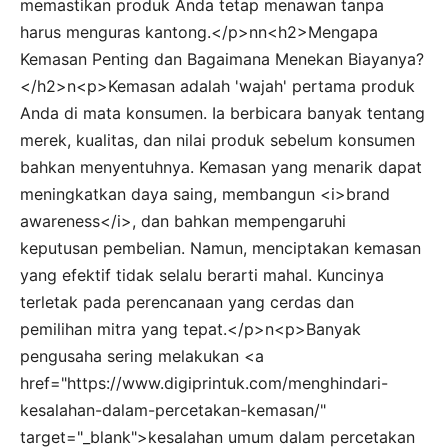
memastikan produk Anda tetap menawan tanpa
harus menguras kantong.</p>nn<h2>Mengapa
Kemasan Penting dan Bagaimana Menekan Biayanya?
</h2>n<p>Kemasan adalah 'wajah' pertama produk
Anda di mata konsumen. Ia berbicara banyak tentang
merek, kualitas, dan nilai produk sebelum konsumen
bahkan menyentuhnya. Kemasan yang menarik dapat
meningkatkan daya saing, membangun <i>brand
awareness</i>, dan bahkan mempengaruhi
keputusan pembelian. Namun, menciptakan kemasan
yang efektif tidak selalu berarti mahal. Kuncinya
terletak pada perencanaan yang cerdas dan
pemilihan mitra yang tepat.</p>n<p>Banyak
pengusaha sering melakukan <a
href="https://www.digiprintuk.com/menghindari-
kesalahan-dalam-percetakan-kemasan/"
target="_blank">kesalahan umum dalam percetakan