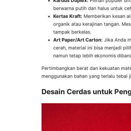
Kardus Duplex:
Pilihan populer un
berwarna putih dan halus untuk cet
Kertas Kraft:
Memberikan kesan ala
organik atau kerajinan tangan. Me
tampak berkelas.
Art Paper/Art Carton:
Jika Anda m
cerah, material ini bisa menjadi pi
namun tetap lebih ekonomis diband
Pertimbangkan berat dan kekuatan mater
menggunakan bahan yang terlalu tebal j
Desain Cerdas untuk Pen