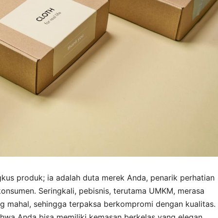
s produk; ia adalah duta merek Anda, penarik perhatian
konsumen. Seringkali, pebisnis, terutama UMKM, merasa
ng mahal, sehingga terpaksa berkompromi dengan kualitas.
hwa Anda bisa memiliki kemasan berkelas yang elegan