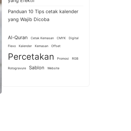
yang Efektif
Panduan 10 Tips cetak kalender
yang Wajib Dicoba
Al-Quran
Cetak Kemasan
CMYK
Digital
Flexo
Kalender
Kemasan
Offset
Percetakan
Promosi
RGB
Sablon
Rotogravure
Website