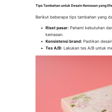
Tips Tambahan untuk Desain Kemasan yang Efe
Berikut beberapa tips tambahan yang d
Riset pasar:
Pahami kebutuhan dan
kemasan.
Konsistensi brand:
Pastikan desai
Tes A/B:
Lakukan tes A/B untuk me