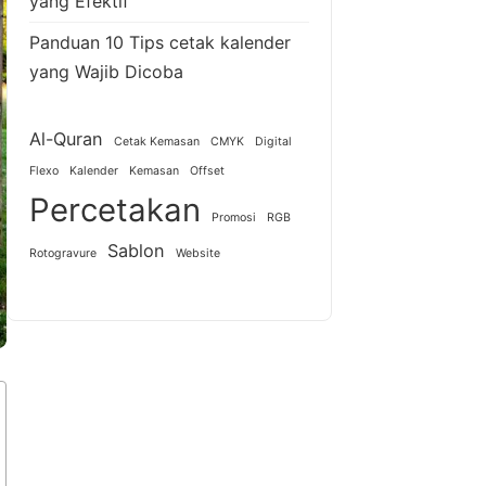
yang Efektif
Panduan 10 Tips cetak kalender
yang Wajib Dicoba
Al-Quran
Cetak Kemasan
CMYK
Digital
Flexo
Kalender
Kemasan
Offset
Percetakan
Promosi
RGB
Sablon
Rotogravure
Website