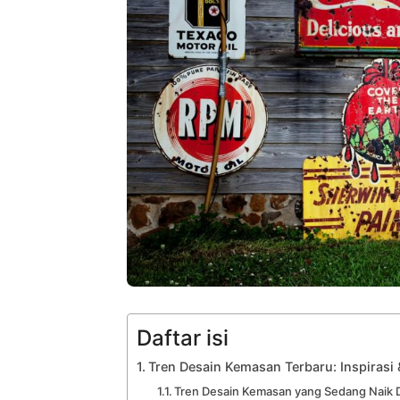
Daftar isi
Tren Desain Kemasan Terbaru: Inspirasi
Tren Desain Kemasan yang Sedang Naik