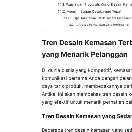
Warna dan Tipografi: Kunci Desain Kema
Memilih Bahan Cetak yang Tepat
Tips Tambahan untuk Desain Kemasan y
Proses Pencetakan yang Profesional
Tren Desain Kemasan Terb
yang Menarik Pelanggan
Di dunia bisnis yang kompetitif, kemas
komunikasi pertama Anda dengan pelan
daya tarik produk, membedakannya dari 
Artikel ini akan membahas tren desain
yang efektif untuk menarik perhatian pe
Tren Desain Kemasan yang Seda
Beberapa tren desain kemasan yang sedan