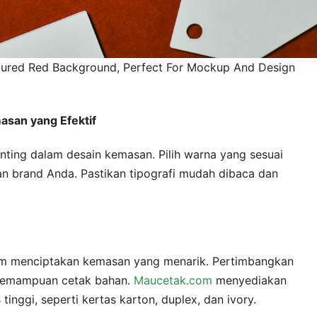
tured Red Background, Perfect For Mockup And Design
asan yang Efektif
nting dalam desain kemasan. Pilih warna yang sesuai
n brand Anda. Pastikan tipografi mudah dibaca dan
lam menciptakan kemasan yang menarik. Pertimbangkan
n kemampuan cetak bahan.
Maucetak.com
menyediakan
tinggi, seperti kertas karton, duplex, dan ivory.