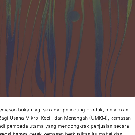
kemasan bukan lagi sekadar pelindung produk, melainkan
Bagi Usaha Mikro, Kecil, dan Menengah (UMKM), kemasan
jadi pembeda utama yang mendongkrak penjualan secara
rsepsi bahwa cetak kemasan berkualitas itu mahal dan