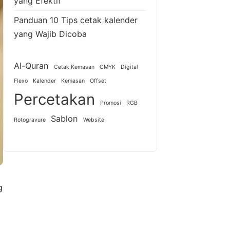
yang Efektif
Panduan 10 Tips cetak kalender
yang Wajib Dicoba
Al-Quran
Cetak Kemasan
CMYK
Digital
Flexo
Kalender
Kemasan
Offset
Percetakan
Promosi
RGB
Sablon
Rotogravure
Website
g