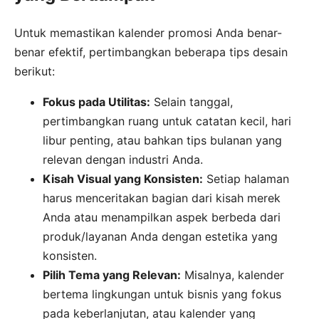
Untuk memastikan kalender promosi Anda benar-
benar efektif, pertimbangkan beberapa tips desain
berikut:
Fokus pada Utilitas:
Selain tanggal,
pertimbangkan ruang untuk catatan kecil, hari
libur penting, atau bahkan tips bulanan yang
relevan dengan industri Anda.
Kisah Visual yang Konsisten:
Setiap halaman
harus menceritakan bagian dari kisah merek
Anda atau menampilkan aspek berbeda dari
produk/layanan Anda dengan estetika yang
konsisten.
Pilih Tema yang Relevan:
Misalnya, kalender
bertema lingkungan untuk bisnis yang fokus
pada keberlanjutan, atau kalender yang