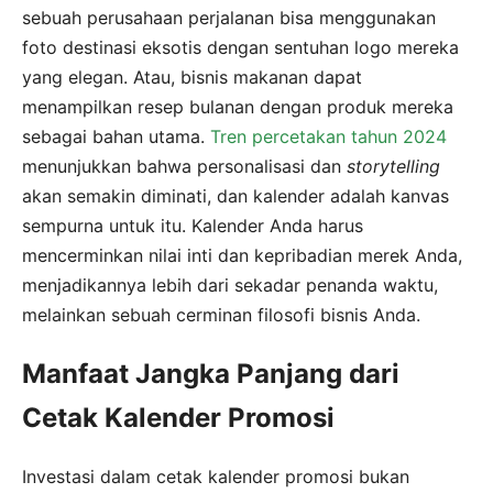
sebuah perusahaan perjalanan bisa menggunakan
foto destinasi eksotis dengan sentuhan logo mereka
yang elegan. Atau, bisnis makanan dapat
menampilkan resep bulanan dengan produk mereka
sebagai bahan utama.
Tren percetakan tahun 2024
menunjukkan bahwa personalisasi dan
storytelling
akan semakin diminati, dan kalender adalah kanvas
sempurna untuk itu. Kalender Anda harus
mencerminkan nilai inti dan kepribadian merek Anda,
menjadikannya lebih dari sekadar penanda waktu,
melainkan sebuah cerminan filosofi bisnis Anda.
Manfaat Jangka Panjang dari
Cetak Kalender Promosi
Investasi dalam cetak kalender promosi bukan