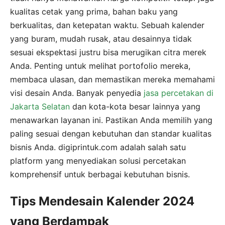
kualitas cetak yang prima, bahan baku yang
berkualitas, dan ketepatan waktu. Sebuah kalender
yang buram, mudah rusak, atau desainnya tidak
sesuai ekspektasi justru bisa merugikan citra merek
Anda. Penting untuk melihat portofolio mereka,
membaca ulasan, dan memastikan mereka memahami
visi desain Anda. Banyak penyedia
jasa percetakan di
Jakarta Selatan
dan kota-kota besar lainnya yang
menawarkan layanan ini. Pastikan Anda memilih yang
paling sesuai dengan kebutuhan dan standar kualitas
bisnis Anda. digiprintuk.com adalah salah satu
platform yang menyediakan solusi percetakan
komprehensif untuk berbagai kebutuhan bisnis.
Tips Mendesain Kalender 2024
yang Berdampak