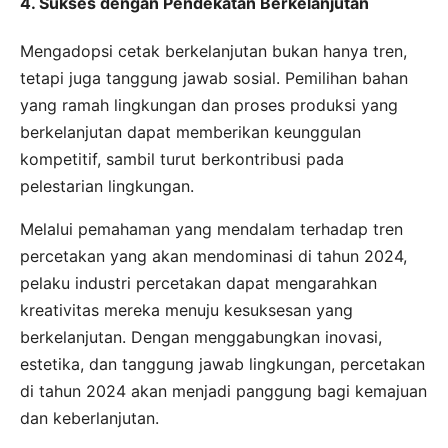
4. Sukses dengan Pendekatan Berkelanjutan
Mengadopsi cetak berkelanjutan bukan hanya tren,
tetapi juga tanggung jawab sosial. Pemilihan bahan
yang ramah lingkungan dan proses produksi yang
berkelanjutan dapat memberikan keunggulan
kompetitif, sambil turut berkontribusi pada
pelestarian lingkungan.
Melalui pemahaman yang mendalam terhadap tren
percetakan yang akan mendominasi di tahun 2024,
pelaku industri percetakan dapat mengarahkan
kreativitas mereka menuju kesuksesan yang
berkelanjutan. Dengan menggabungkan inovasi,
estetika, dan tanggung jawab lingkungan, percetakan
di tahun 2024 akan menjadi panggung bagi kemajuan
dan keberlanjutan.