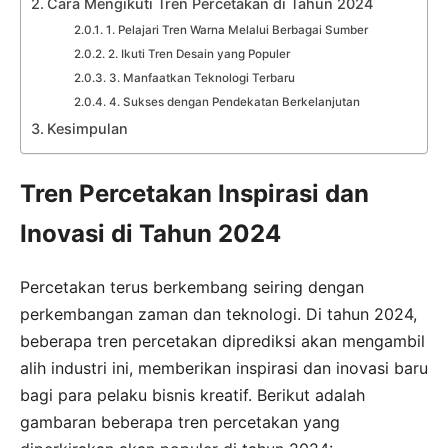
Cara Mengikuti Tren Percetakan di Tahun 2024
1. Pelajari Tren Warna Melalui Berbagai Sumber
2. Ikuti Tren Desain yang Populer
3. Manfaatkan Teknologi Terbaru
4. Sukses dengan Pendekatan Berkelanjutan
Kesimpulan
Tren Percetakan Inspirasi dan
Inovasi di Tahun 2024
Percetakan terus berkembang seiring dengan
perkembangan zaman dan teknologi. Di tahun 2024,
beberapa tren percetakan diprediksi akan mengambil
alih industri ini, memberikan inspirasi dan inovasi baru
bagi para pelaku bisnis kreatif. Berikut adalah
gambaran beberapa tren percetakan yang