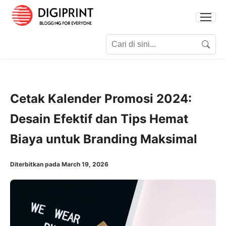
Search for:
Search
Cetak Kalender Promosi 2024:
Desain Efektif dan Tips Hemat
Biaya untuk Branding Maksimal
Diterbitkan pada March 19, 2026