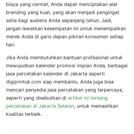
biaya yang cermat, Anda dapat menciptakan alat
branding yang kuat, yang akan menjadi pengingat
setia bagi audiens Anda sepanjang tahun. Jadi,
jangan lewatkan kesempatan ini untuk menempatkan
merek Anda di garis depan pikiran konsumen setiap
hari.
Jika Anda membutuhkan bantuan profesional untuk
mewujudkan kalender promosi impian Anda, berbagai
jasa percetakan kalender di Jakarta seperti
digiprintuk.com siap membantu. Anda juga bisa
mencari penyedia jasa percetakan yang terpercaya,
seperti yang disebutkan di
artikel ini tentang
percetakan di Jakarta Selatan
, untuk memastikan
kualitas terbaik.