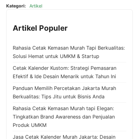
Kategori:
Artikel
Artikel Populer
Rahasia Cetak Kemasan Murah Tapi Berkualitas:
Solusi Hemat untuk UMKM & Startup
Cetak Kalender Kustom: Strategi Pemasaran
Efektif & Ide Desain Menarik untuk Tahun Ini
Panduan Memilih Percetakan Jakarta Murah
Berkualitas: Tips Jitu untuk Bisnis Anda
Rahasia Cetak Kemasan Murah tapi Elegan:
Tingkatkan Brand Awareness dan Penjualan
Produk UMKM
Jasa Cetak Kalender Murah Jakarta: Desain