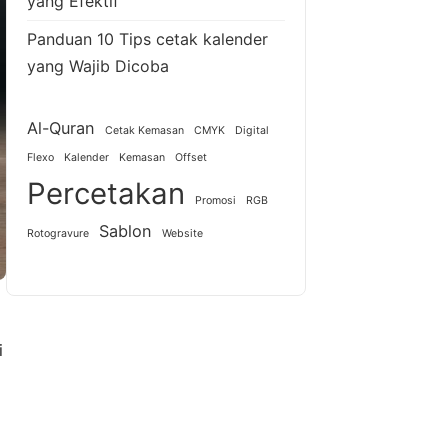
yang Efektif
Panduan 10 Tips cetak kalender
yang Wajib Dicoba
Al-Quran
Cetak Kemasan
CMYK
Digital
Flexo
Kalender
Kemasan
Offset
Percetakan
Promosi
RGB
Sablon
Rotogravure
Website
i