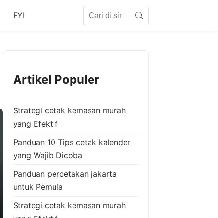
Search for:
FYI
Search
Artikel Populer
Strategi cetak kemasan murah
yang Efektif
Panduan 10 Tips cetak kalender
yang Wajib Dicoba
Panduan percetakan jakarta
untuk Pemula
Strategi cetak kemasan murah