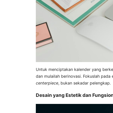
Untuk menciptakan kalender yang berkesa
dan mulailah berinovasi. Fokuslah pad
centerpiece
, bukan sekadar pelengkap.
Desain yang Estetik dan Fungsion