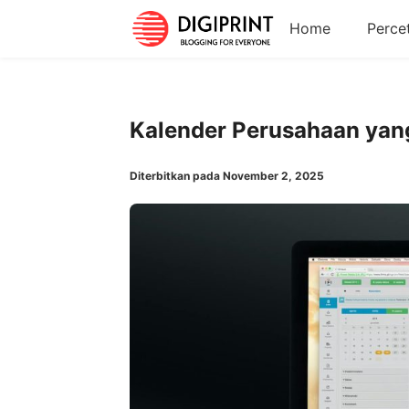
Home
Perce
Kalender Perusahaan ya
Diterbitkan pada November 2, 2025