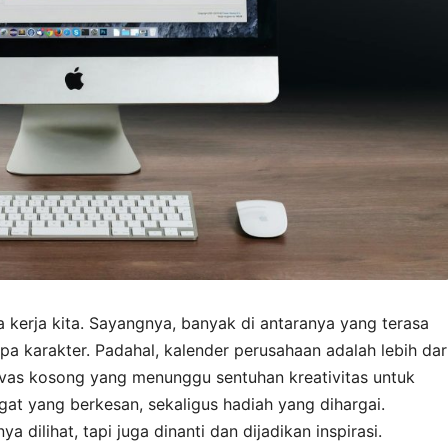
ja kerja kita. Sayangnya, banyak di antaranya yang terasa
pa karakter. Padahal, kalender perusahaan adalah lebih dar
nvas kosong yang menunggu sentuhan kreativitas untuk
gat yang berkesan, sekaligus hadiah yang dihargai.
 dilihat, tapi juga dinanti dan dijadikan inspirasi.