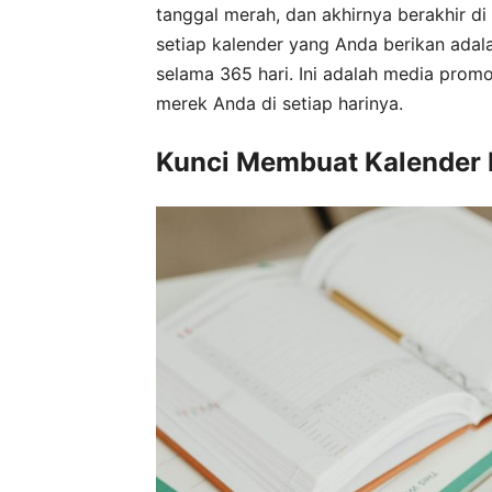
tanggal merah, dan akhirnya berakhir di
setiap kalender yang Anda berikan adal
selama 365 hari. Ini adalah media pro
merek Anda di setiap harinya.
Kunci Membuat Kalender 