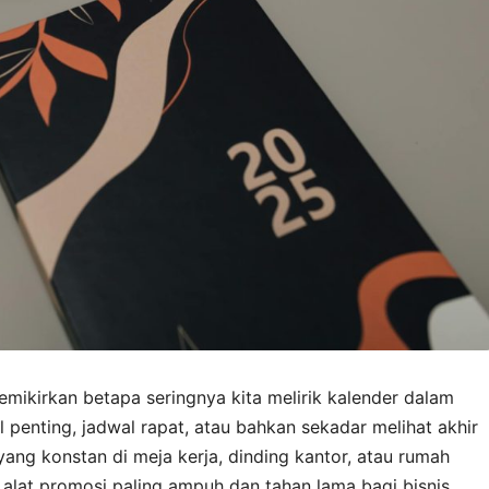
mikirkan betapa seringnya kita melirik kalender dalam
l penting, jadwal rapat, atau bahkan sekadar melihat akhir
yang konstan di meja kerja, dinding kantor, atau rumah
 alat promosi paling ampuh dan tahan lama bagi bisnis